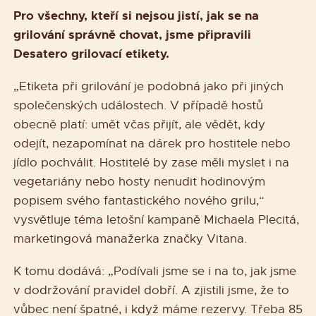
Pro všechny, kteří si nejsou jistí, jak se na
grilování správně chovat, jsme připravili
Desatero grilovací etikety.
„Etiketa při grilování je podobná jako při jiných
společenských událostech. V případě hostů
obecně platí: umět včas přijít, ale vědět, kdy
odejít, nezapomínat na dárek pro hostitele nebo
jídlo pochválit. Hostitelé by zase měli myslet i na
vegetariány nebo hosty nenudit hodinovým
popisem svého fantastického nového grilu,“
vysvětluje téma letošní kampaně Michaela Plecitá,
marketingová manažerka značky Vitana.
K tomu dodává: „Podívali jsme se i na to, jak jsme
v dodržování pravidel dobří. A zjistili jsme, že to
vůbec není špatné, i když máme rezervy. Třeba 85