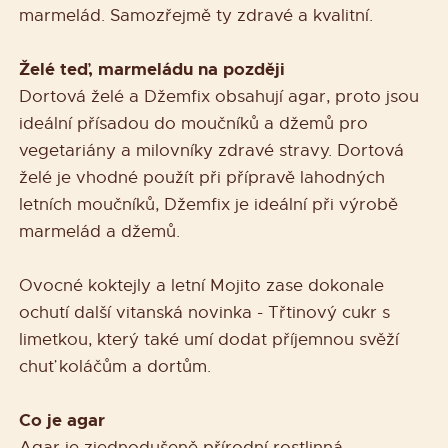
marmelád. Samozřejmě ty zdravé a kvalitní.
Želé teď, marmeládu na později
Dortová želé a Džemfix obsahují agar, proto jsou
ideální přísadou do moučníků a džemů pro
vegetariány a milovníky zdravé stravy. Dortová
želé je vhodné použít při přípravě lahodných
letních moučníků, Džemfix je ideální při výrobě
marmelád a džemů.
Ovocné koktejly a letní Mojito zase dokonale
ochutí další vitanská novinka - Třtinový cukr s
limetkou, který také umí dodat příjemnou svěží
chuť koláčům a dortům.
Co je agar
Agar je zjednodušeně přírodní rostlinná