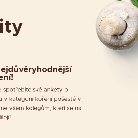
ity
nejdůvěryhodnější
ení!
é spotřebitelské ankety o
 v kategorii koření pošesté v
eme všem kolegům, kteří se na
ejí!