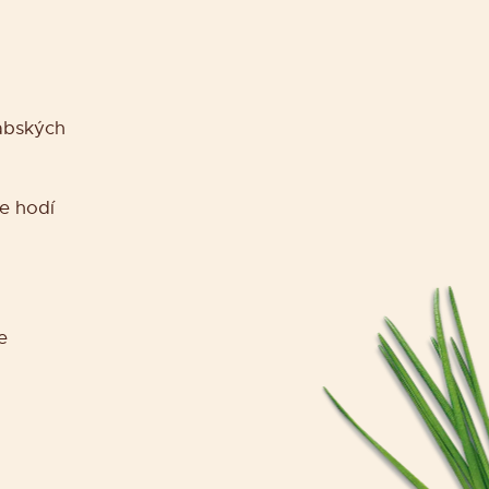
abských
e hodí
e