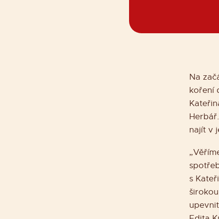
Na začá
koření 
Kateři
Herbář.
najít v
„Věříme
spotřeb
s Kateř
širokou
upevnit
Edita K