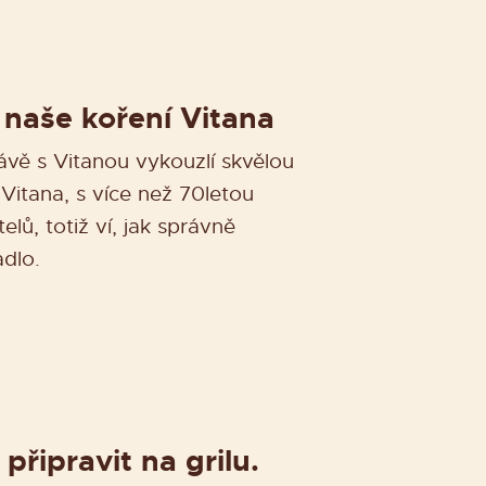
naše koření Vitana
rávě s Vitanou vykouzlí skvělou
n Vitana, s více než 70letou
elů, totiž ví, jak správně
dlo.
 připravit na grilu.