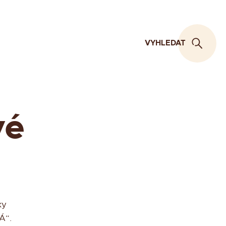
VYHLEDAT
vé
ky
Á“.