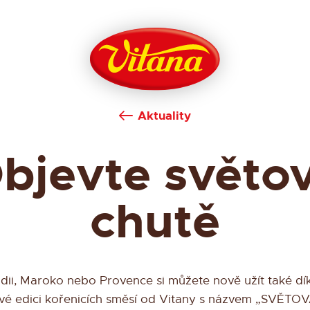
Aktuality
bjevte světo
chutě
ndii, Maroko nebo Provence si můžete nově užít také dí
vé edici kořenicích směsí od Vitany s názvem „SVĚTOV