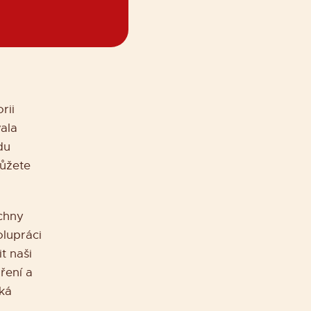
rii
vala
du
můžete
echny
olupráci
t naši
ření a
íká