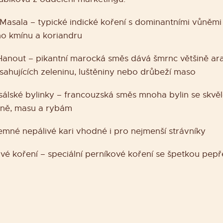
asala – typické indické koření s dominantními vůněmi
o kmínu a koriandru
Hanout – pikantní marocká směs dává šmrnc většině ar
bsahujících zeleninu, luštěniny nebo drůbeží maso
álské bylinky – francouzská směs mnoha bylin se skvěl
ině, masu a rybám
jemné nepálivé kari vhodné i pro nejmenší strávníky
vé koření – speciální perníkové koření se špetkou pepř