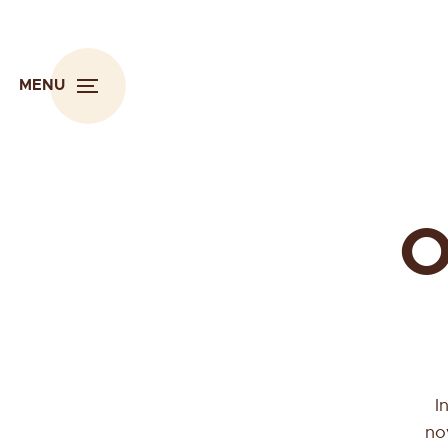
MENU
O
I
no