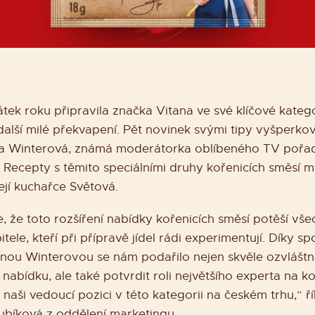
tek roku připravila značka Vitana ve své klíčové katego
další milé překvapení. Pět novinek svými tipy vyšperko
na Winterová, známá moderátorka oblíbeného TV pořa
 Recepty s těmito speciálními druhy kořenicích směsí 
 její kuchařce Světová.
, že toto rozšíření nabídky kořenicích směsí potěší vš
itele, kteří při přípravě jídel rádi experimentují. Díky sp
inou Winterovou se nám podařilo nejen skvěle ozvláštni
 nabídku, ale také potvrdit roli největšího experta na ko
 naši vedoucí pozici v této kategorii na českém trhu,“ ř
ubíková z oddělení marketingu.