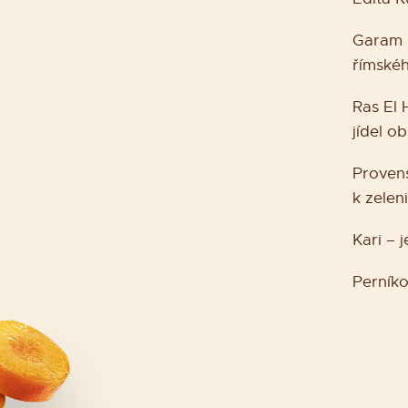
Garam M
římskéh
Ras El 
jídel o
Provens
k zelen
Kari – 
Perníko