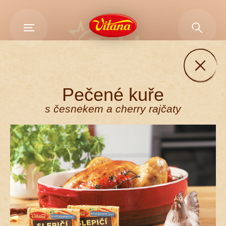
Sledujte nás
Pečené kuře
s česnekem a cherry rajčaty
NAŠE ZNAČKY
OCHRANA SOUKROMÍ
NASTAVENÍ COOKIES
KONTAKTY
© 2020 - 2026 Orkla Foods Česko a Slovensko,
všechna práva vyhrazena