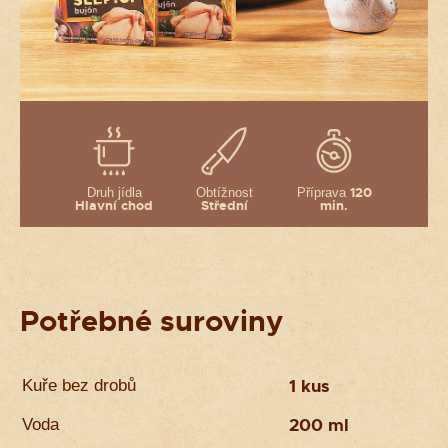
CREATED BY INCUBE
120
Druh jídla
Obtížnost
Příprava
Hlavní chod
Střední
min.
Potřebné suroviny
1 kus
Kuře bez drobů
200 ml
Voda