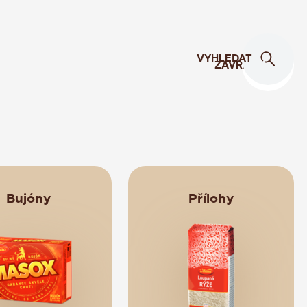
VYHLEDAT
ZAVŘÍT
Bujóny
Přílohy