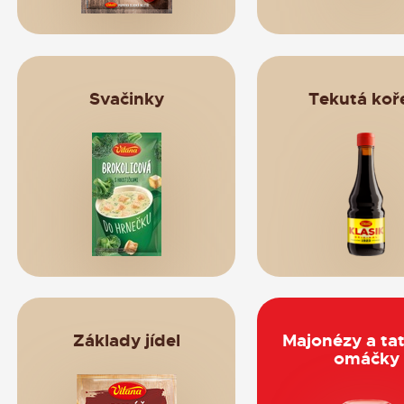
Svačinky
Tekutá koř
NAŠE ZNA
Základy jídel
Majonézy a ta
omáčky
© 20