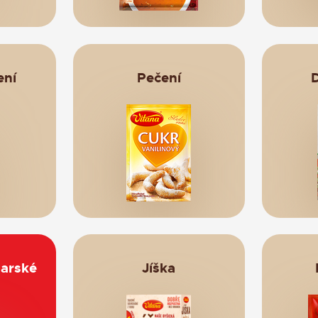
ení
Pečení
Sledujte nás
ČKY
OCHRANA SOUKROMÍ
NASTAVENÍ COOKIES
tarské
Jíška
20 - 2026 Orkla Foods Česko a Slovensko,
všechna práva vyhr