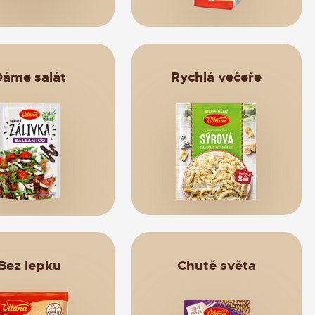
Dáme salát
Rychlá večeře
KONTAKTY
Bez lepku
Chutě světa
azena