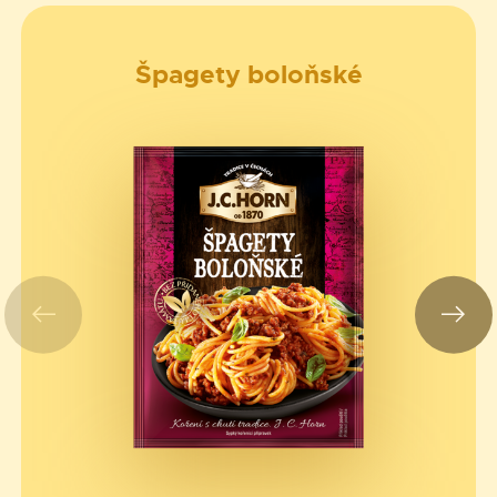
Špagety boloňské