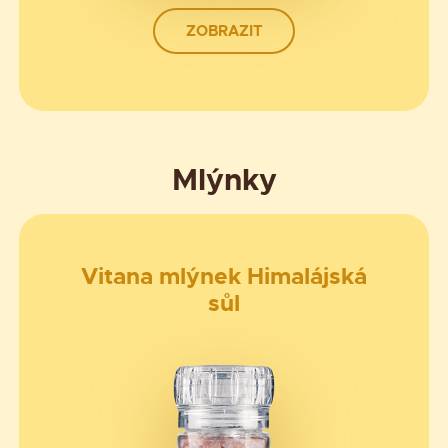
ZOBRAZIT
Mlýnky
Vitana mlýnek Himalájská
sůl