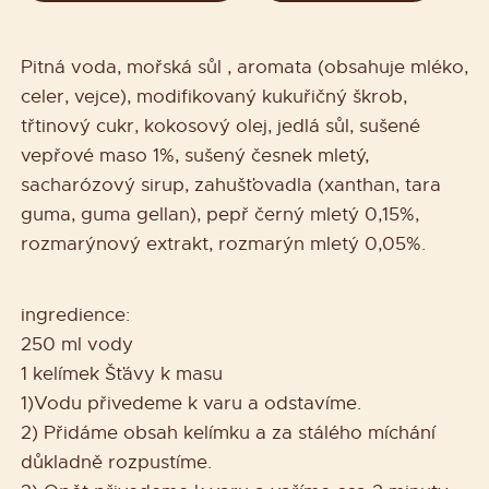
Pitná voda, mořská sůl , aromata (obsahuje mléko,
celer, vejce), modifikovaný kukuřičný škrob,
třtinový cukr, kokosový olej, jedlá sůl, sušené
vepřové maso 1%, sušený česnek mletý,
sacharózový sirup, zahušťovadla (xanthan, tara
guma, guma gellan), pepř černý mletý 0,15%,
rozmarýnový extrakt, rozmarýn mletý 0,05%.
ingredience:
250 ml vody
1 kelímek Šťávy k masu
1)Vodu přivedeme k varu a odstavíme.
2) Přidáme obsah kelímku a za stálého míchání
důkladně rozpustíme.