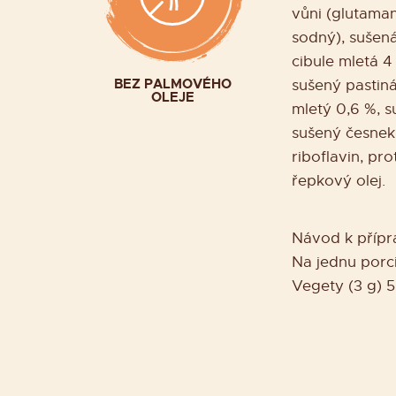
vůni (glutama
sodný), sušená
cibule mletá 4
BEZ PALMOVÉHO
sušený pastiná
OLEJE
mletý 0,6 %, s
sušený česnek
riboflavin, pr
řepkový olej.
Návod k přípr
Na jednu porci
Vegety (3 g) 