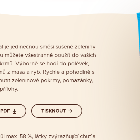
l je jedinečnou směsí sušené zeleniny
ou můžete všestranně použít do vašich
krmů. Výborně se hodí do polévek,
ů z masa a ryb. Rychle a pohodlně s
hutit zeleninové pokrmy, pomazánky,
 přílohy.
 PDF
TISKNOUT
sůl max. 58 %, látky zvýrazňující chuť a