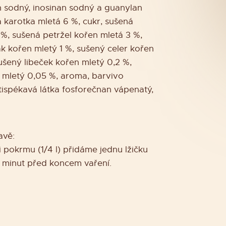
n sodný, inosinan sodný a guanylan
 karotka mletá 6 %, cukr, sušená
 %, sušená petržel kořen mletá 3 %,
k kořen mletý 1 %, sušený celer kořen
ušený libeček kořen mletý 0,2 %,
 mletý 0,05 %, aroma, barvivo
otispékavá látka fosforečnan vápenatý,
avě:
 pokrmu (1/4 l) přidáme jednu lžičku
5 minut před koncem vaření.