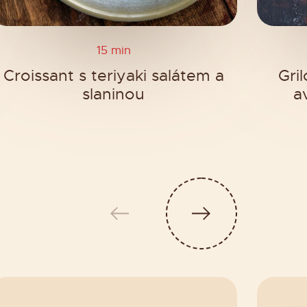
15 min
Croissant s teriyaki salátem a
Gri
slaninou
a