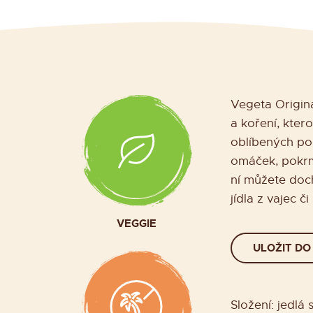
Vegeta Origina
a koření, kter
oblíbených po
omáček, pokrm
ní můžete doc
jídla z vajec či
VEGGIE
ULOŽIT DO
Složení: jedlá 