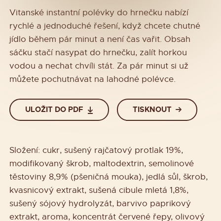
Vitanské instantní polévky do hrnečku nabízí
rychlé a jednoduché řešení, když chcete chutné
jídlo během pár minut a není čas vařit. Obsah
sáčku stačí nasypat do hrnečku, zalít horkou
vodou a nechat chvíli stát. Za pár minut si už
můžete pochutnávat na lahodné polévce.
ULOŽIT DO PDF
TISKNOUT
Složení: cukr, sušený rajčatový protlak 19%,
modifikovaný škrob, maltodextrin, semolinové
těstoviny 8,9% (pšeničná mouka), jedlá sůl, škrob,
kvasnicový extrakt, sušená cibule mletá 1,8%,
sušený sójový hydrolyzát, barvivo paprikový
extrakt, aroma, koncentrát červené řepy, olivový