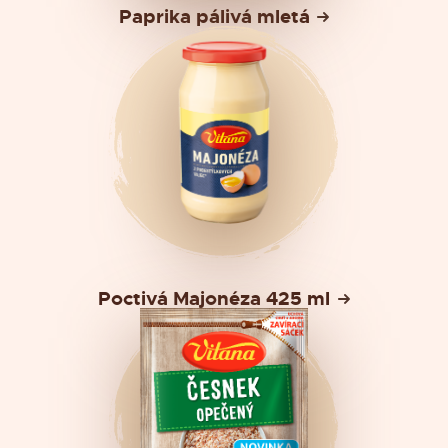
Paprika pálivá mletá
Poctivá Majonéza 425 ml