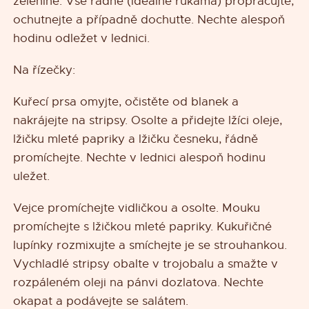
zelenině. Vše řádně (ideálně rukama) propracujte,
ochutnejte a případně dochuťte. Nechte alespoň
hodinu odležet v lednici.
Na řízečky:
Kuřecí prsa omyjte, očistěte od blanek a
nakrájejte na stripsy. Osolte a přidejte lžíci oleje,
lžičku mleté papriky a lžičku česneku, řádně
promíchejte. Nechte v lednici alespoň hodinu
uležet.
Vejce promíchejte vidličkou a osolte. Mouku
promíchejte s lžičkou mleté papriky. Kukuřičné
lupínky rozmixujte a smíchejte je se strouhankou.
Vychladlé stripsy obalte v trojobalu a smažte v
rozpáleném oleji na pánvi dozlatova. Nechte
okapat a podávejte se salátem.