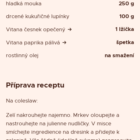
250 g
hladká mouka
100 g
drcené kukuřičné lupínky
1 lžička
Vitana česnek opečený
špetka
Vitana paprika pálivá
na smažení
rostlinný olej
Příprava receptu
Na coleslaw:
Zelí nakrouhejte najemno. Mrkev oloupejte a
nastrouhejte na julienne nudličky. V misce
smíchejte ingredience na dresink a přidejte k