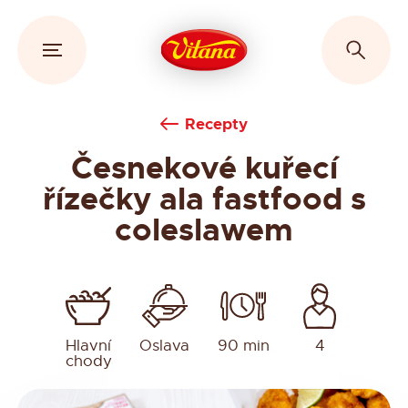
Recepty
Česnekové kuřecí
řízečky ala fastfood s
coleslawem
Hlavní
Oslava
90 min
4
chody