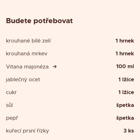
Budete potřebovat
1 hrnek
krouhané bílé zelí
1 hrnek
krouhaná mrkev
100 ml
Vitana majonéza
1 lžíce
jablečný ocet
1 lžíce
cukr
špetka
sůl
špetka
pepř
3 ks
kuřecí prsní řízky