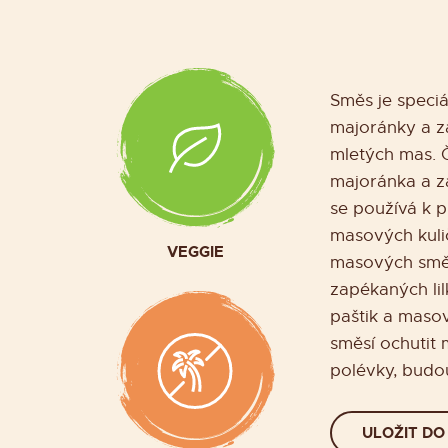
Směs je speciá
majoránky a z
mletých mas. 
majoránka a zá
se používá k p
masových kuli
VEGGIE
masových směs
zapékaných lil
paštik a masov
směsí ochutit
polévky, budo
ULOŽIT DO