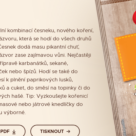
lní kombinací česneku, nového koření,
ázvoru, která se hodí do všech druhů
Česnek dodá masu pikantní chuť,
zvor zase zajímavou vůni. Nejčastěji
řípravě karbanátků, sekané,
ček nebo špízů. Hodí se také do
í k plnění paprikových lusků,
ků a cuket, do směsí na topinky či do
ých hašé. Tip: Vyzkoušejte kořenicí
 masové nebo játrové knedlíčky do
u výborné.
 PDF
TISKNOUT