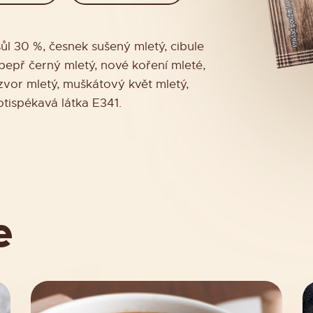
 sůl 30 %, česnek sušený mletý, cibule
pepř černý mletý, nové koření mleté,
zvor mletý, muškátový květ mletý,
otispékavá látka E341.
e