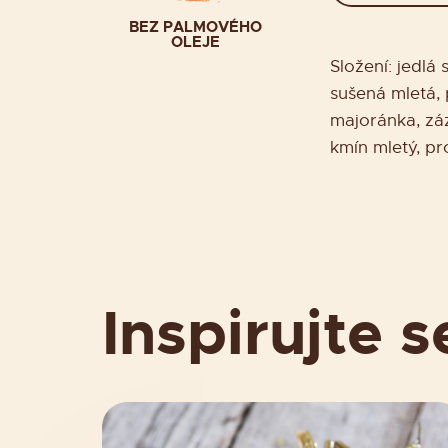
BEZ PALMOVÉHO
OLEJE
Složení: jedlá
sušená mletá, 
majoránka, zá
kmín mletý, pr
Inspirujte s