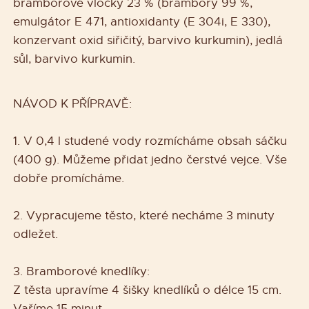
bramborové vločky 23 % (brambory 99 %,
emulgátor E 471, antioxidanty (E 304i, E 330),
konzervant oxid siřičitý, barvivo kurkumin), jedlá
sůl, barvivo kurkumin.
NÁVOD K PŘÍPRAVĚ:
1. V 0,4 l studené vody rozmícháme obsah sáčku
(400 g). Můžeme přidat jedno čerstvé vejce. Vše
dobře promícháme.
2. Vypracujeme těsto, které necháme 3 minuty
odležet.
3. Bramborové knedlíky:
Z těsta upravíme 4 šišky knedlíků o délce 15 cm.
Vaříme 15 minut.