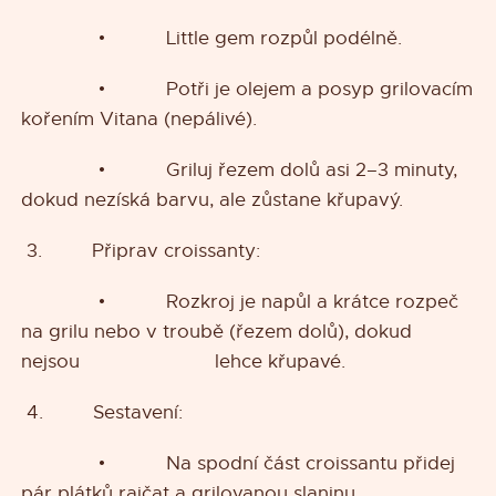
• Little gem rozpůl podélně.
• Potři je olejem a posyp grilovacím
kořením Vitana (nepálivé).
• Griluj řezem dolů asi 2–3 minuty,
dokud nezíská barvu, ale zůstane křupavý.
3. Připrav croissanty:
• Rozkroj je napůl a krátce rozpeč
na grilu nebo v troubě (řezem dolů), dokud
nejsou lehce křupavé.
4. Sestavení:
• Na spodní část croissantu přidej
pár plátků rajčat a grilovanou slaninu.