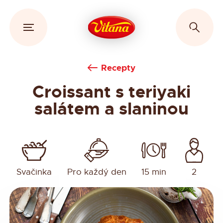
Recepty
Croissant s teriyaki
salátem a slaninou
Svačinka
Pro každý den
15 min
2