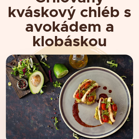
kváskový chléb s
avokádem a
klobáskou