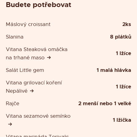
Budete potřebovat
2ks
Máslový croissant
8 plátků
Slanina
Vitana Steaková omáčka
1 lžíce
na trhané maso
1 malá hlávka
Salát Little gem
Vitana grilovací koření
1 lžíce
Nepálivé
2 menší nebo 1 velké
Rajče
Vitana sezamové semínko
1 lžička
Vitana marináda Teriyaki