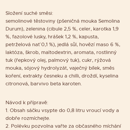
Složení suché směsi:
semolinové těstoviny (pšeničná mouka Semolina
Durum), zelenina (cibule 2,5 %, celer, karotka 1,9
%, fazolové lusky, hrášek 1,2 %, kapusta,
petrželová nať 0,1 %), jedlá sůl, hovězí maso 6 %,
laktóza, škrob, maltodextrin, aromata, rostlinný
tuk (řepkový olej, palmový tuk), cukr, rýžová
mouka, sójový hydrolyzát, vaječný bílek, směs
koření, extrakty česneku a chilli, droždí, kyselina
citronová, barvivo beta karoten.
Návod k přípravě:
1. Obsah sáčku vsypte do 0,8 litru vroucí vody a
dobře rozmíchejte.
2. Polévku pozvolna vařte za občasného míchání