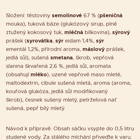
semolinové
pšeničná
Složení: těstoviny
67 % (
mouka), tuková báze (glukózový sirup, plně
mléčná
sýrový
ztužený kokosový tuk,
bílkovina),
syrovátka
sýr
sýr
prášek (
,
eidam 1,4%,
máslový
ementál 1,2%, přírodní aroma,
prášek,
smetana
jedlá sůl), sušená
, škrob, vepřová
slanina škvařená 2,6 %, jedlá sůl, aromata
mléko
(obsahují
), uzené vepřové maso mleté,
maltodextrin, cibule sušená mletá, aroma (aroma,
kouřová glukóza, jedlá sůl modifikovaný
škrob), česnek sušený mletý, petrželová nať
sušená, pepř bílý mletý.
Návod k přípravě: Obsah sáčku vsypte do 0,5 litru
studené vody. Za stálého míchání přiveďte k varu.