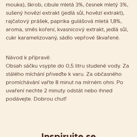
mouka), škrob, cibule mletá 3%, česnek mletý 3%,
sušený hovězí extrakt (jedlá sůl, hovězí extrakt),
rajčatový prášek, paprika gulášová mletá 1,8%,
aroma, směs koření, kvasnicový extrakt, jedlá sůl,
cukr karamelizovaný, sádlo vepřové škvařené.
Návod k přípravě:
Obsah sáčku vsypte do 0,5 litru studené vody. Za
stálého míchání přiveďte k varu. Za občasného
promíchávání vařte 8 minut na mírném ohni. Po
uvaření nechte 2 minuty odstát nebo ihned
podávejte. Dobrou chuť!
Inspirujte se