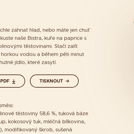
chle zahnat hlad, nebo máte jen chuť
kuste naše Bistra, kuře na paprice s
linovými těstovinami. Stačí zalít
 horkou vodou a během pěti minut
utné jídlo, které zasytí.
 PDF
TISKNOUT
směsi:
linové těstoviny 58,6 %, tuková báze
up, kokosový tuk, mléčná bílkovina,
), modifikovaný škrob, sušená