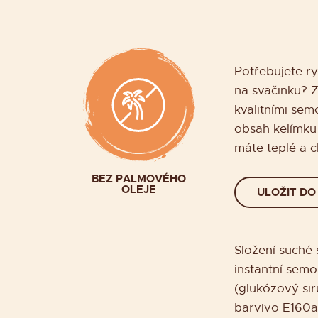
Potřebujete ry
na svačinku? Z
kvalitními semo
obsah kelímku
máte teplé a ch
BEZ PALMOVÉHO
OLEJE
ULOŽIT DO
Složení suché 
instantní semo
(glukózový sir
barvivo E160a