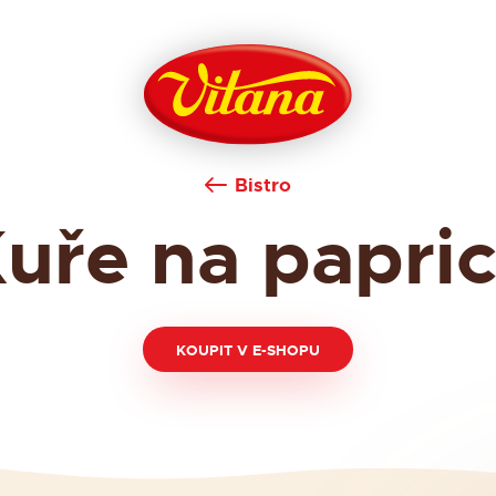
Bistro
uře na papri
KOUPIT V E-SHOPU