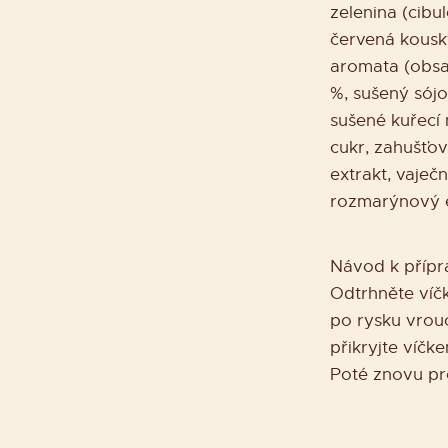
zelenina (cibu
červená kousky
aromata (obsah
%, sušený sójo
sušené kuřecí
cukr, zahušťo
extrakt, vaječn
rozmarýnový e
Návod k přípr
Odtrhněte víčk
po rysku vrou
přikryjte víčk
Poté znovu pr