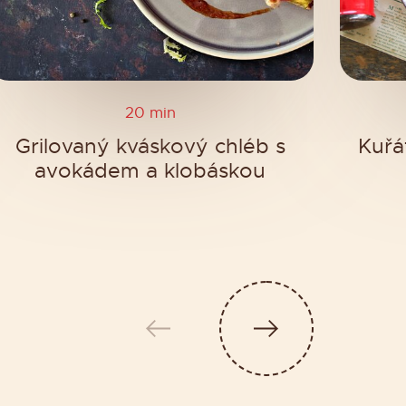
20 min
Grilovaný kváskový chléb s
Kuřá
avokádem a klobáskou