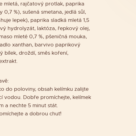
le mletá, rajčatový protlak, paprika
 0,7 %), sušená smetana, jedlá sůl,
uje lepek), paprika sladká mletá 1,5
vý hydrolyzát, laktóza, řepkový olej,
 maso mleté 0,7 %, pšeničná mouka,
vadlo xanthan, barvivo paprikový
ý bílek, droždí, směs koření,
xtrakt.
avě:
o do poloviny, obsah kelímku zalijte
cí vodou. Dobře promíchejte, kelímek
em a nechte 5 minut stát.
omíchejte a dobrou chuť!