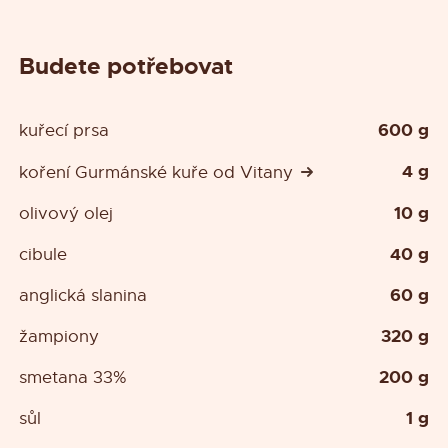
Budete potřebovat
600 g
kuřecí prsa
4 g
koření Gurmánské kuře od Vitany
10 g
olivový olej
40 g
cibule
60 g
anglická slanina
320 g
žampiony
200 g
smetana 33%
1 g
sůl