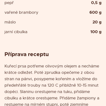
0,5 g
pepř
600 g
vařené brambory
20 g
máslo
100 g
jarní cibulka
Příprava receptu
Kuřecí prsa potřeme olivovým olejem a necháme
krátce odležet. Poté zprudka opečeme z obou
stran na pánvi, posypeme kořením a vložíme do
předehřáté trouby na 120 C přibližně 10-15 minut
dopéci. Slaninu orestujeme na tuku, přidáme
cibulku a krátce orestujeme. Přidáme žampiony a
restujeme na mírném stupni, poté zjemníme