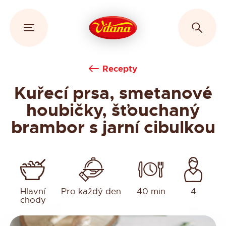
Recepty
Kuřecí prsa, smetanové
houbičky, šťouchaný
brambor s jarní cibulkou
Hlavní
Pro každý den
40 min
4
chody