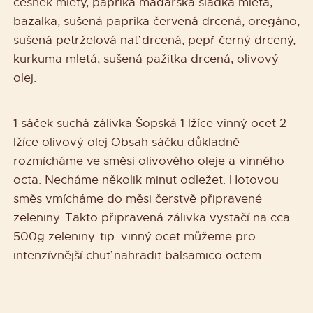
česnek mletý, paprika maďarská sladká mletá,
bazalka, sušená paprika červená drcená, oregáno,
sušená petrželová nať drcená, pepř černý drcený,
kurkuma mletá, sušená pažitka drcená, olivový
olej.
1 sáček suchá zálivka Šopská 1 lžíce vinný ocet 2
lžíce olivový olej Obsah sáčku důkladně
rozmícháme ve směsi olivového oleje a vinného
octa. Necháme několik minut odležet. Hotovou
směs vmícháme do měsi čerstvě připravené
zeleniny. Takto připravená zálivka vystačí na cca
500g zeleniny. tip: vinný ocet můžeme pro
intenzívnější chuť nahradit balsamico octem