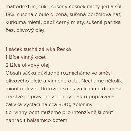
maltodextrin, cukr, sušený česnek mletý, jedlá sůl
18%, sušená cibule drcená, sušená perželová nať,
kurkuma mletá, pepř černý mletý, sušená pařitka
žez, olivový olej.
1 sáček suchá zálivka Řecká
1 lžíce vinný ocet
2 lžíce olivový olej
Obsah sáčku důkladně rozmícháme ve směsi
olivového oleje a vinného octa. Necháme několik
minut odležet. Hotovou směs vmícháme do měsi
čerstvě připravené zeleniny. Takto připravená
zálivka vystačí na cca 500g zeleniny.
tip: vinný ocet můžeme pro intenzívnější chuť
nahradit balsamico octem