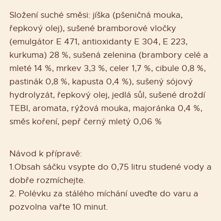
Složení suché směsi: jíška (pšeničná mouka,
řepkový olej), sušené bramborové vločky
(emulgátor E 471, antioxidanty E 304, E 223,
kurkuma) 28 %, sušená zelenina (brambory celé a
mleté 14 %, mrkev 3,3 %, celer 1,7 %, cibule 0,8 %,
pastinák 0,8 %, kapusta 0,4 %), sušený sójový
hydrolyzát, řepkový olej, jedlá sůl, sušené droždí
TEBI, aromata, rýžová mouka, majoránka 0,4 %,
směs koření, pepř černý mletý 0,06 %
Návod k přípravě:
1.Obsah sáčku vsypte do 0,75 litru studené vody a
dobře rozmíchejte.
2. Polévku za stálého míchání uveďte do varu a
pozvolna vařte 10 minut.