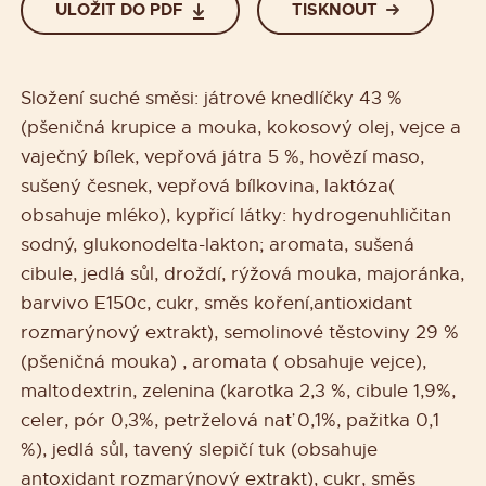
ULOŽIT DO PDF
TISKNOUT
Složení suché směsi: játrové knedlíčky 43 %
(pšeničná krupice a mouka, kokosový olej, vejce a
vaječný bílek, vepřová játra 5 %, hovězí maso,
sušený česnek, vepřová bílkovina, laktóza(
obsahuje mléko), kypřicí látky: hydrogenuhličitan
sodný, glukonodelta-lakton; aromata, sušená
cibule, jedlá sůl, droždí, rýžová mouka, majoránka,
barvivo E150c, cukr, směs koření,antioxidant
rozmarýnový extrakt), semolinové těstoviny 29 %
(pšeničná mouka) , aromata ( obsahuje vejce),
maltodextrin, zelenina (karotka 2,3 %, cibule 1,9%,
celer, pór 0,3%, petrželová nať 0,1%, pažitka 0,1
%), jedlá sůl, tavený slepičí tuk (obsahuje
antoxidant rozmarýnový extrakt), cukr, směs