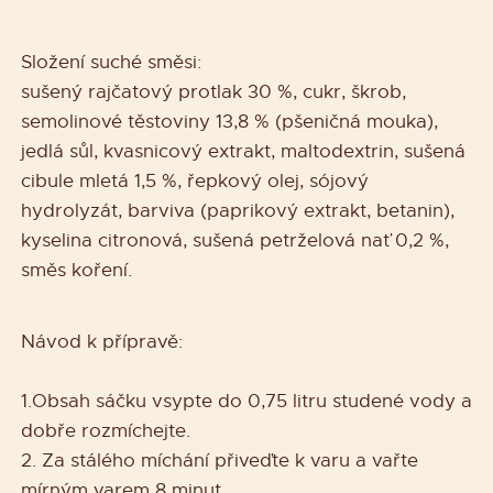
Složení suché směsi:
sušený rajčatový protlak 30 %, cukr, škrob,
semolinové těstoviny 13,8 % (pšeničná mouka),
jedlá sůl, kvasnicový extrakt, maltodextrin, sušená
cibule mletá 1,5 %, řepkový olej, sójový
hydrolyzát, barviva (paprikový extrakt, betanin),
kyselina citronová, sušená petrželová nať 0,2 %,
směs koření.
Návod k přípravě:
1.Obsah sáčku vsypte do 0,75 litru studené vody a
dobře rozmíchejte.
2. Za stálého míchání přiveďte k varu a vařte
mírným varem 8 minut.