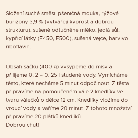
Složení suché směsi: pšeničná mouka, rýžové
burizony 3,9 % (vytvářejí kyprost a dobrou
strukturu), sušené odtučněné mléko, jedlá sůl,
kypřicí látky (E450, E500), sušená vejce, barvivo
riboflavin.
Obsah sáčku (400 g) vysypeme do mísy a
přilijeme 0, 2 – 0, 25 l studené vody. Vymícháme
těsto, které necháme 5 minut odpočinout. Z těsta
připravíme na pomoučeném vále 2 knedlíky ve
tvaru válečků o délce 12 cm. Knedlíky vložíme do
vroucí vody a vaříme 20 minut. Z tohoto množství
připravíme 20 plátků knedlíků.
Dobrou chuť!