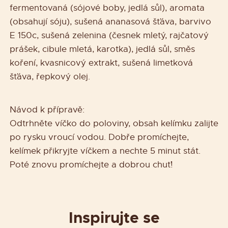
fermentovaná (sójové boby, jedlá sůl), aromata
(obsahují sóju), sušená ananasová šťáva, barvivo
E 150c, sušená zelenina (česnek mletý, rajčatový
prášek, cibule mletá, karotka), jedlá sůl, směs
koření, kvasnicový extrakt, sušená limetková
šťáva, řepkový olej.
Návod k přípravě:
Odtrhněte víčko do poloviny, obsah kelímku zalijte
po rysku vroucí vodou. Dobře promíchejte,
kelímek přikryjte víčkem a nechte 5 minut stát.
Poté znovu promíchejte a dobrou chuť!
Inspirujte se