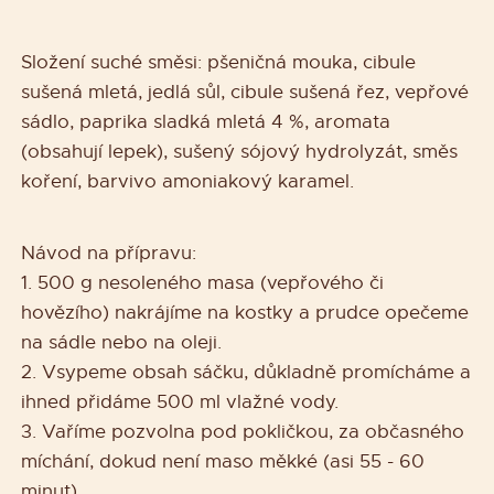
Složení suché směsi: pšeničná mouka, cibule
sušená mletá, jedlá sůl, cibule sušená řez, vepřové
sádlo, paprika sladká mletá 4 %, aromata
(obsahují lepek), sušený sójový hydrolyzát, směs
koření, barvivo amoniakový karamel.
Návod na přípravu:
1. 500 g nesoleného masa (vepřového či
hovězího) nakrájíme na kostky a prudce opečeme
na sádle nebo na oleji.
2. Vsypeme obsah sáčku, důkladně promícháme a
ihned přidáme 500 ml vlažné vody.
3. Vaříme pozvolna pod pokličkou, za občasného
míchání, dokud není maso měkké (asi 55 - 60
minut).