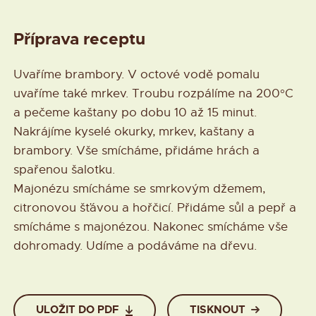
Příprava receptu
Uvaříme brambory. V octové vodě pomalu
uvaříme také mrkev. Troubu rozpálíme na 200°C
a pečeme kaštany po dobu 10 až 15 minut.
Nakrájíme kyselé okurky, mrkev, kaštany a
brambory. Vše smícháme, přidáme hrách a
spařenou šalotku.
Majonézu smícháme se smrkovým džemem,
citronovou šťávou a hořčicí. Přidáme sůl a pepř a
smícháme s majonézou. Nakonec smícháme vše
dohromady. Udíme a podáváme na dřevu.
ULOŽIT DO PDF
TISKNOUT