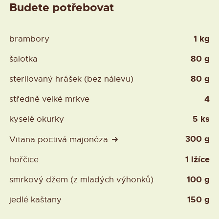
Budete potřebovat
1 kg
brambory
80 g
šalotka
80 g
sterilovaný hrášek (bez nálevu)
4
středně velké mrkve
5 ks
kyselé okurky
300 g
Vitana poctivá majonéza
1 lžíce
hořčice
100 g
smrkový džem (z mladých výhonků)
150 g
jedlé kaštany