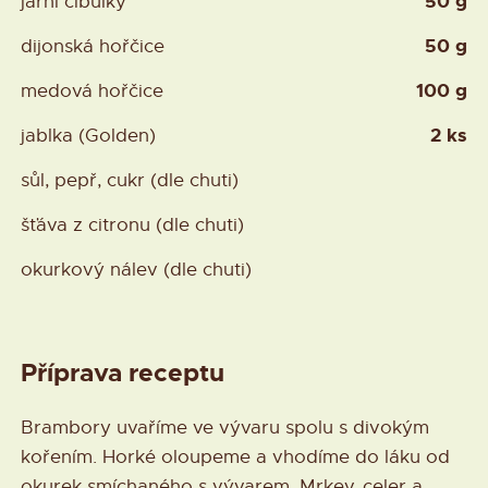
50 g
jarní cibulky
50 g
dijonská hořčice
100 g
medová hořčice
2 ks
jablka (Golden)
sůl, pepř, cukr (dle chuti)
šťáva z citronu (dle chuti)
okurkový nálev (dle chuti)
Příprava receptu
Brambory uvaříme ve vývaru spolu s divokým
kořením. Horké oloupeme a vhodíme do láku od
okurek smíchaného s vývarem. Mrkev, celer a