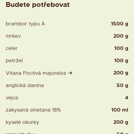
Budete potřebovat
1500 g
brambor typu A
200 g
mrkev
100 g
celer
100 g
petržel
200 g
Vitana Poctivá majonéza
50 g
anglická slanina
4
vejce
100 ml
zakysaná smetana 18%
200 g
kyselé okurky