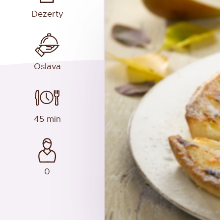
Dezerty
Oslava
45 min
0