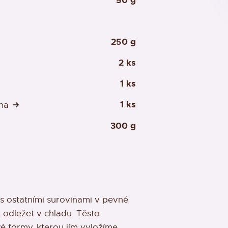
50 g
250 g
2 ks
1 ks
1 ks
ana
300 g
 ostatními surovinami v pevné
 odležet v chladu. Těsto
é formy, kterou jím vyložíme.