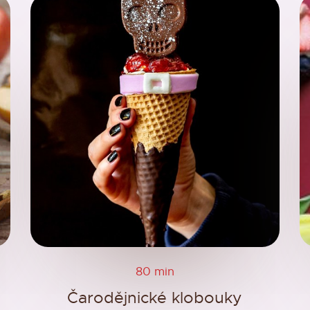
80 min
Čarodějnické klobouky