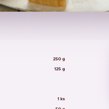
250 g
125 g
1 ks