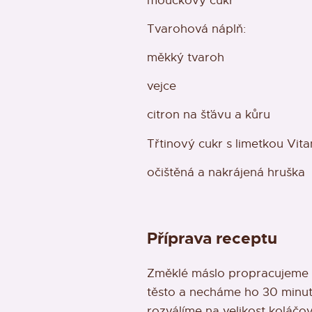
moučkový cukr
Tvarohová náplň:
měkký tvaroh
vejce
citron na šťávu a kůru
Třtinový cukr s limetkou Vit
očištěná a nakrájená hruška
Příprava receptu
Změklé máslo propracujeme s
těsto a necháme ho 30 minut
rozválíme na velikost koláčov