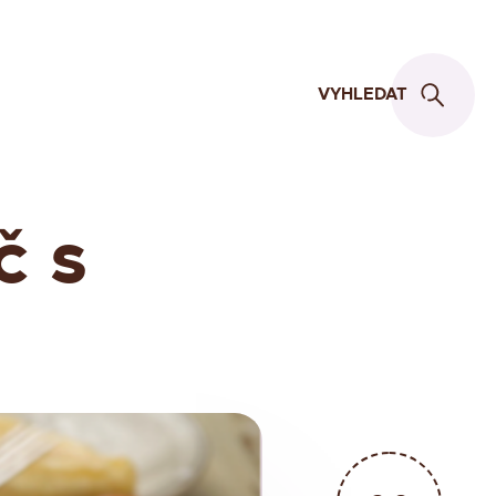
VYHLEDAT
č s