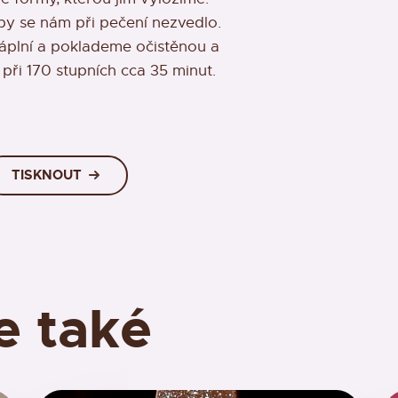
by se nám při pečení nezvedlo.
áplní a poklademe očistěnou a
ři 170 stupních cca 35 minut.
TISKNOUT
e také