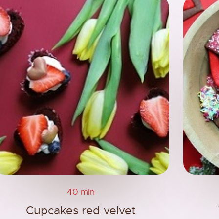
40 min
Cupcakes red velvet