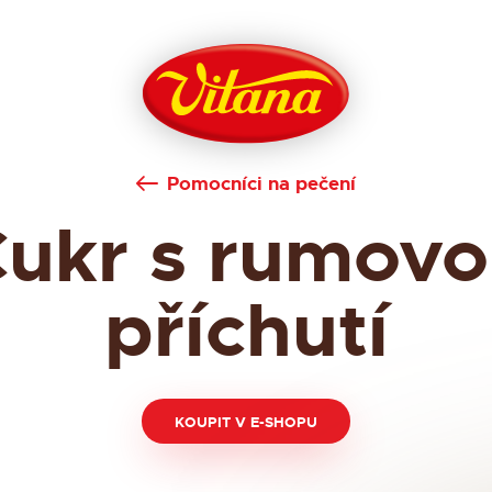
Pomocníci na pečení
ukr s rumov
příchutí
KOUPIT V E-SHOPU