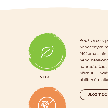
Používá se k 
nepečených mo
Můžeme s ním o
nebo nealkoho
nahraďte část
příchutí. Dod
VEGGIE
oblíbeném alk
ULOŽIT DO