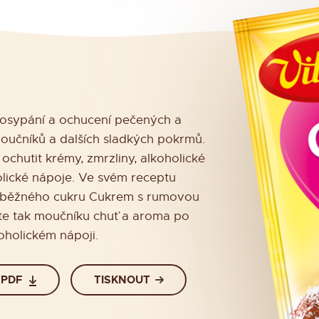
posypání a ochucení pečených a
učníků a dalších sladkých pokrmů.
chutit krémy, zmrzliny, alkoholické
lické nápoje. Ve svém receptu
 běžného cukru Cukrem s rumovou
áte tak moučníku chuť a aroma po
oholickém nápoji.
 PDF
TISKNOUT