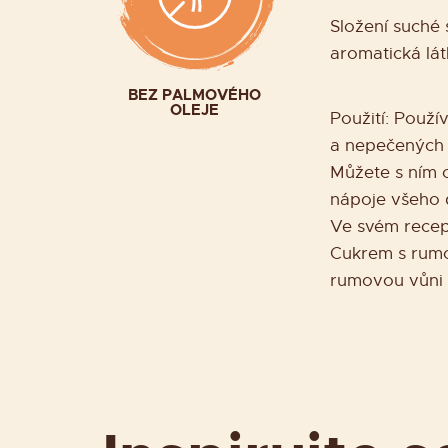
Složení suché 
aromatická látk
BEZ PALMOVÉHO
OLEJE
Použití: Použí
a nepečených 
Můžete s ním o
nápoje všeho 
Ve svém recep
Cukrem s rumo
rumovou vůni a