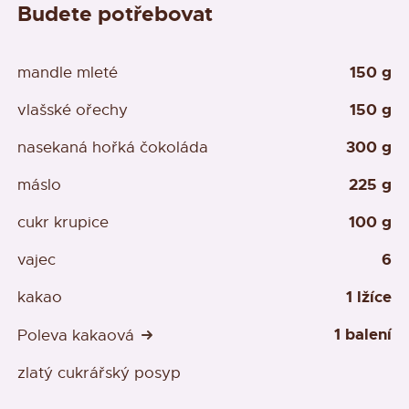
Budete potřebovat
150 g
mandle mleté
150 g
vlašské ořechy
300 g
nasekaná hořká čokoláda
225 g
máslo
100 g
cukr krupice
6
vajec
1 lžíce
kakao
1 balení
Poleva kakaová
zlatý cukrářský posyp