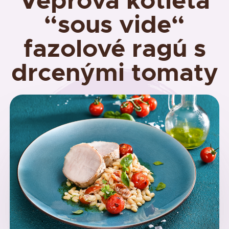
Vepřová kotleta
“sous vide“
fazolové ragú s
drcenými tomaty