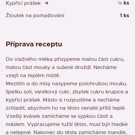
¼ ks
Kypřící prášek
1 ks
Žloutek na pomašlování
Příprava receptu
Do vlažného mléka přisypeme malou část cukru,
malou část mouky a sušené droždí. Necháme
vzejít na teplém místě.
Mezitím si do mísy nasypeme polohrubou mouku,
špetku soli, vanilkový cukr, zbytek cukru krupice a
kypřící prášek. Máslo si rozpustíme a necháme
zchladit, abychom ho na těsto nenalili příliš teplé.
Vzešlý kvásek zamícháme se sypkou částí a
máslem. Vypracujeme tužší těsto, musí být hladké
a nelepivé. Nakonec do těsta zamícháme mandle,