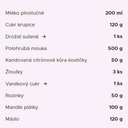
200 ml
Mléko plnotučné
120 g
Cukr krupice
1 ks
Droždí sušené
500 g
Polohrubá mouka
50 g
Kandovaná citrónová kůra kostičky
3 ks
Žloutky
1 ks
Vanilkový cukr
50 g
Rozinky
100 g
Mandle plátky
120 g
Máslo