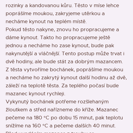
rozinky a kandovanou kůru. Těsto v míse lehce
poprášíme moukou, zakryjeme utěrkou a
necháme kynout na teplém místě.
Pokud těsto nakyne, znovu ho propracujeme a
dáme kynout. Takto ho propracujeme ještě
jednou a necháme ho zase kynout, bude pak
nakynutější a vláčnější. Tento postup může trvat i
dvě hodiny, ale bude stát za dobrým mazancem.
Z těsta vytvoříme bochánek, poprášíme moukou
a necháme ho zakrytý kynout další hodinu až dvě,
záleží na teplotě těsta. Za teplého počasí bude
mazanec kynout rychleji.
Vykynutý bochánek potřeme rozšlehaným
žloutkem a střed nařízneme do kříže. Mazanec
pečeme na 180 °C po dobu 15 minut, pak teplotu
snížíme na 160 °C a pečeme dalších 40 minut.