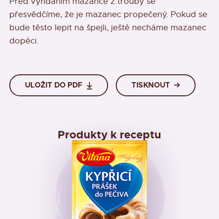
Před vyndáním mazance z trouby se
přesvědčíme, že je mazanec propečený. Pokud se
bude těsto lepit na špejli, ještě necháme mazanec
dopéci.
ULOŽIT DO PDF
TISKNOUT
Produkty k receptu