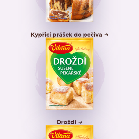
Kypřicí prášek do pečiva
Droždí