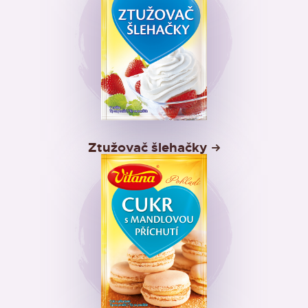
Ztužovač šlehačky