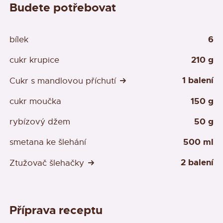
Budete potřebovat
6
bílek
210 g
cukr krupice
1 balení
Cukr s mandlovou příchutí
150 g
cukr moučka
50 g
rybízový džem
500 ml
smetana ke šlehání
2 balení
Ztužovač šlehačky
Příprava receptu