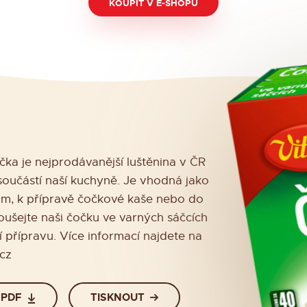
KOUPIT V E-SHOPU
ka je nejprodávanější luštěnina v ČR
 součástí naší kuchyně. Je vhodná jako
ům, k přípravě čočkové kaše nebo do
ušejte naši čočku ve varných sáčcích
 přípravu. Více informací najdete na
cz
 PDF
TISKNOUT