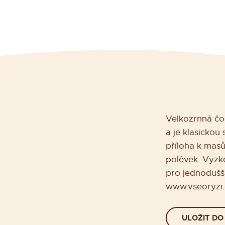
Velkozrnná čoč
a je klasickou
příloha k mas
polévek. Vyzko
pro jednodušší
www.vseoryzi.
ULOŽIT DO