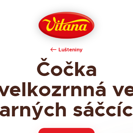
Lušteniny
Čočka
velkozrnná v
arných sáčcí