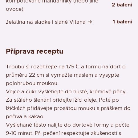
kompotované mandarinky (nebo jiné
2 balení
ovoce)
1 balení
želatina na sladké i slané Vitana
Příprava receptu
Troubu si rozehřejte na 175 ˚C a formu na dort o
průměru 22 cm si vymažte máslem a vysypte
polohrubou moukou.
Vejce a cukr vyšlehejte do husté, krémové pěny.
Za stálého šlehání přidejte lžíci oleje. Poté po
lžičkách přidávejte prosátou mouku s práškem do
pečiva a kakao.
Vyšlehané těsto nalijte do dortové formy a pečte
9-10 minut. Při pečení respektujte zkušenosti s