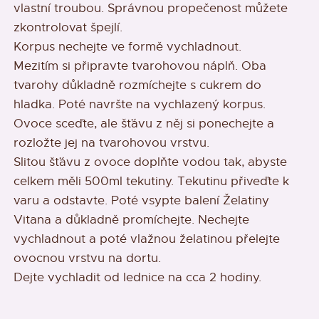
vlastní troubou. Správnou propečenost můžete
zkontrolovat špejlí.
Korpus nechejte ve formě vychladnout.
Mezitím si připravte tvarohovou náplň. Oba
tvarohy důkladně rozmíchejte s cukrem do
hladka. Poté navršte na vychlazený korpus.
Ovoce sceďte, ale šťávu z něj si ponechejte a
rozložte jej na tvarohovou vrstvu.
Slitou šťávu z ovoce doplňte vodou tak, abyste
celkem měli 500ml tekutiny. Tekutinu přiveďte k
varu a odstavte. Poté vsypte balení Želatiny
Vitana a důkladně promíchejte. Nechejte
vychladnout a poté vlažnou želatinou přelejte
ovocnou vrstvu na dortu.
Dejte vychladit od lednice na cca 2 hodiny.