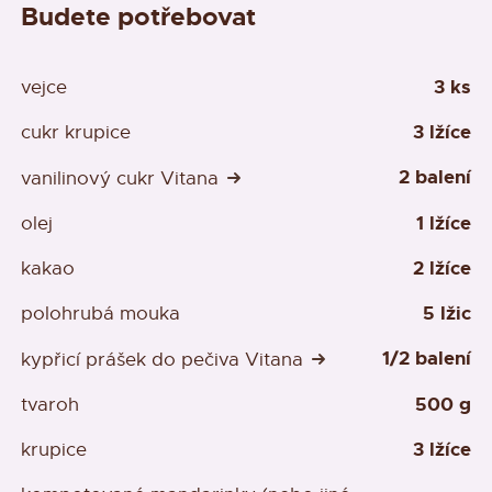
Budete potřebovat
3 ks
vejce
3 lžíce
cukr krupice
2 balení
vanilinový cukr Vitana
1 lžíce
olej
2 lžíce
kakao
5 lžic
polohrubá mouka
1/2 balení
kypřicí prášek do pečiva Vitana
500 g
tvaroh
3 lžíce
krupice