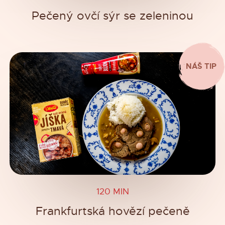
Pečený ovčí sýr se zeleninou
NÁŠ TIP
120 MIN
Frankfurtská hovězí pečeně