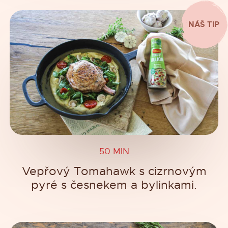
NÁŠ TIP
50 MIN
Vepřový Tomahawk s cizrnovým
pyré s česnekem a bylinkami.