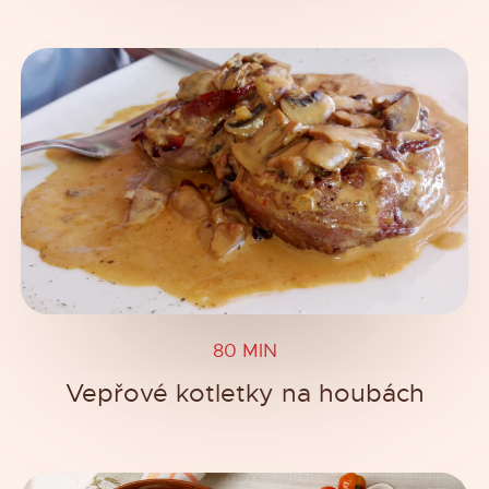
80 MIN
Vepřové kotletky na houbách